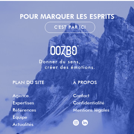
POUR MARQUER LES ESPRITS
C'EST PAR ICI
PLAN DU SITE
À PROPOS
Agence
Contact
Expertises
Confidentialité
Références
Mentions légales
Équipe
Actualités