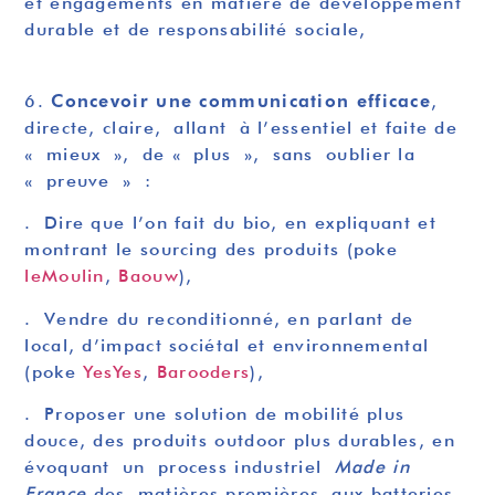
et engagements en matière de développement
durable et de responsabilité sociale,
Concevoir une communication efficace
6.
,
directe, claire, allant à l’essentiel et faite de
« mieux », de « plus », sans oublier la
« preuve » :
. Dire que l’on fait du bio, en expliquant et
montrant le sourcing des produits (poke
leMoulin
,
Baouw
),
. Vendre du reconditionné, en parlant de
local, d’impact sociétal et environnemental
(poke
YesYes
,
Barooders
),
. Proposer une solution de mobilité plus
douce, des produits outdoor plus durables, en
évoquant un process industriel
Made in
France
des matières premières aux batteries